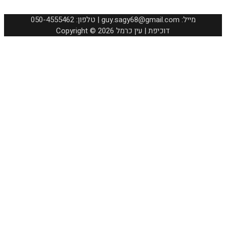
050-4555462 :טלפון | guy.sagy68@gmail.com :מייל
Copyright © 2026 דוכיפת | עין כרמל