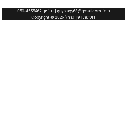
050-4555462 :טלפון | guy.sagy68@gmail.com :מייל
Copyright © 2026 דוכיפת | עין כרמל