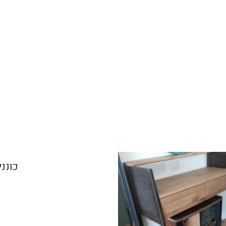
כונני