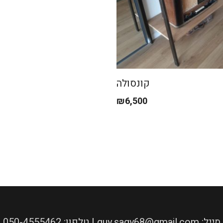
קונסולה
₪
6,500
050-4555462 :טלפון | guy.sagy68@gmail.com :מייל