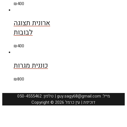
₪
400
ארונית תצוגה
לבובות
₪
400
כוננית מגרות
₪
800
050-4555462 :טלפון | guy.sagy68@gmail.com :מייל
Copyright © 2026 דוכיפת | עין כרמל