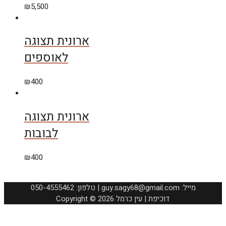
₪
5,500
ארונית תצוגה
לאוספים
₪
400
ארונית תצוגה
לבובות
₪
400
050-4555462 :טלפון | guy.sagy68@gmail.com :מייל
Copyright © 2026 דוכיפת | עין כרמל