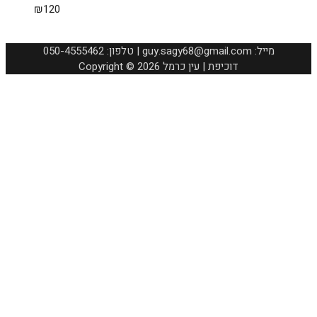
₪
120
050-4555462 :טלפון | guy.sagy68@gmail.com :מייל
Copyright © 2026 דוכיפת | עין כרמל