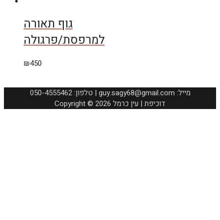
גוף תאורה
למרפסת/פרגולה
₪
450
050-4555462 :טלפון | guy.sagy68@gmail.com :מייל
Copyright © 2026 דוכיפת | עין כרמל