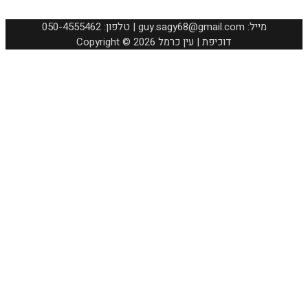
050-4555462 :טלפון | guy.sagy68@gmail.com :מייל
Copyright © 2026 דוכיפת | עין כרמל