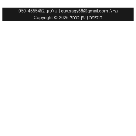
050-4555462 :טלפון | guy.sagy68@gmail.com :מייל
Copyright © 2026 דוכיפת | עין כרמל