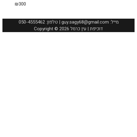
₪
300
050-4555462 :טלפון | guy.sagy68@gmail.com :מייל
Copyright © 2026 דוכיפת | עין כרמל