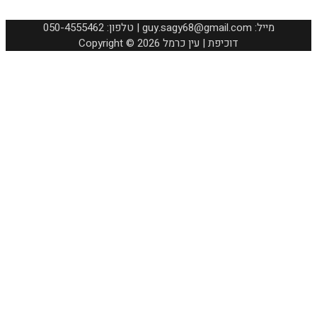
050-4555462 :טלפון | guy.sagy68@gmail.com :מייל
Copyright © 2026 דוכיפת | עין כרמל