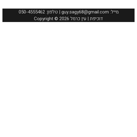
050-4555462 :טלפון | guy.sagy68@gmail.com :מייל
Copyright © 2026 דוכיפת | עין כרמל