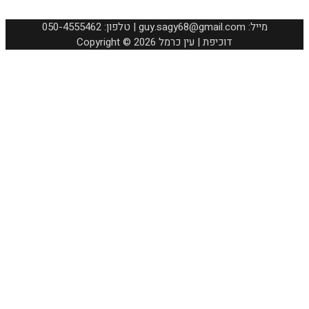
050-4555462 :טלפון | guy.sagy68@gmail.com :מייל
Copyright © 2026 דוכיפת | עין כרמל