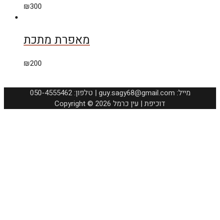
₪
300
מאפרת מתכת
₪
200
050-4555462 :טלפון | guy.sagy68@gmail.com :מייל
Copyright © 2026 דוכיפת | עין כרמל