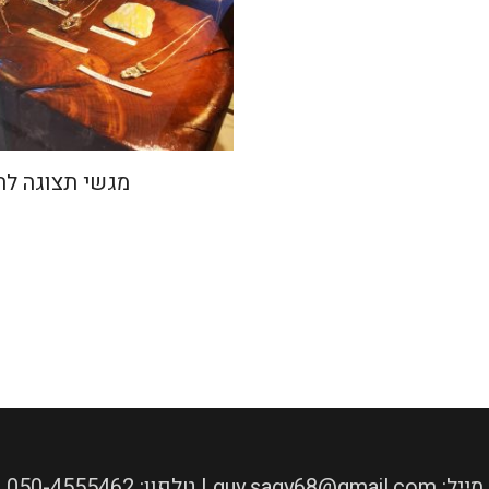
מגשי תצוגה ל
050-4555462 :טלפון | guy.sagy68@gmail.com :מייל