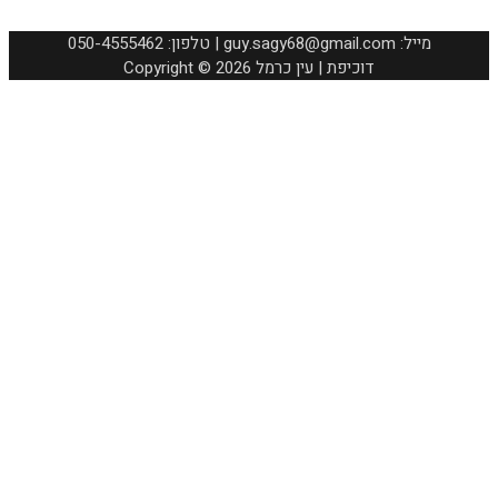
050-4555462 :טלפון | guy.sagy68@gmail.com :מייל
Copyright © 2026 דוכיפת | עין כרמל