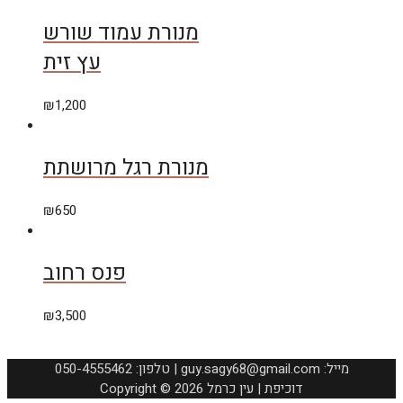
מנורת עמוד שורש
עץ זית
₪
1,200
מנורת רגל מרושתת
₪
650
פנס רחוב
₪
3,500
050-4555462 :טלפון | guy.sagy68@gmail.com :מייל
Copyright © 2026 דוכיפת | עין כרמל