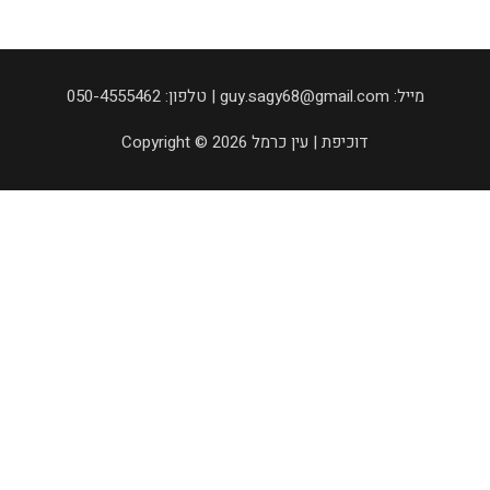
050-4555462 :טלפון | guy.sagy68@gmail.com :מייל
Copyright © 2026 דוכיפת | עין כרמל