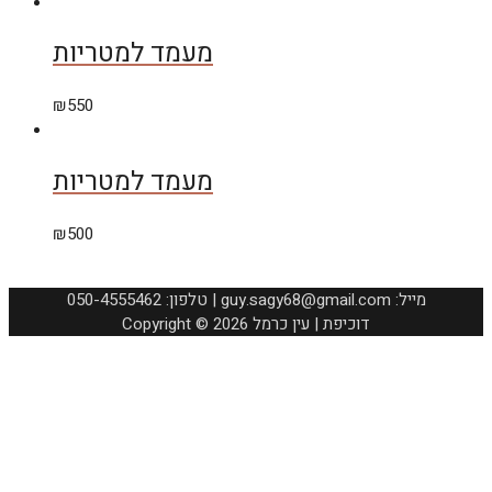
מעמד למטריות
₪
550
מעמד למטריות
₪
500
050-4555462 :טלפון | guy.sagy68@gmail.com :מייל
Copyright © 2026 דוכיפת | עין כרמל