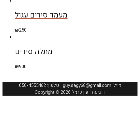
מעמד סירים עגול
₪
250
מתלה סירים
₪
900
050-4555462 :טלפון | guy.sagy68@gmail.com :מייל
Copyright © 2026 דוכיפת | עין כרמל