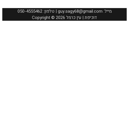
050-4555462 :טלפון | guy.sagy68@gmail.com :מייל
Copyright © 2026 דוכיפת | עין כרמל