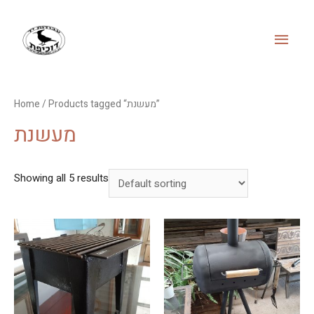
MAI
MEN
/ Products tagged “מעשנת”
Home
מעשנת
Showing all 5 results