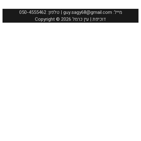
050-4555462 :טלפון | guy.sagy68@gmail.com :מייל
Copyright © 2026 דוכיפת | עין כרמל