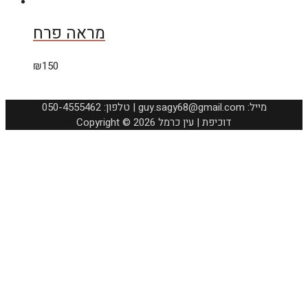
מראה פרח
₪
150
050-4555462 :טלפון | guy.sagy68@gmail.com :מייל
Copyright © 2026 דוכיפת | עין כרמל