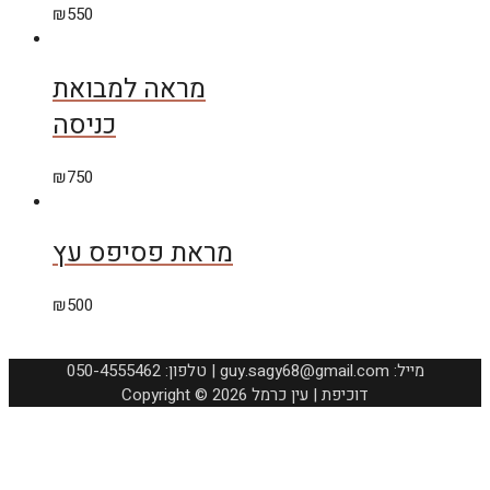
₪
550
מראה למבואת
כניסה
₪
750
מראת פסיפס עץ
₪
500
050-4555462 :טלפון | guy.sagy68@gmail.com :מייל
Copyright © 2026 דוכיפת | עין כרמל