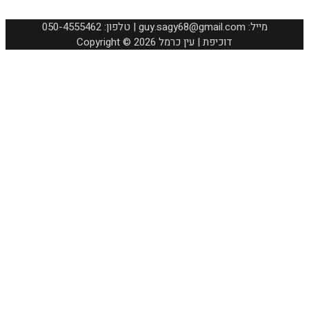
050-4555462 :טלפון | guy.sagy68@gmail.com :מייל
Copyright © 2026 דוכיפת | עין כרמל