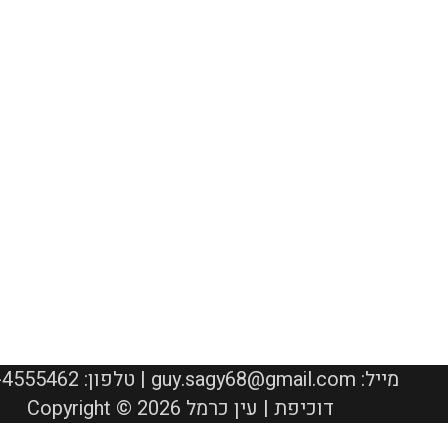
050-4555462 :טלפון | guy.sagy68@gmail.com :מייל
Copyright © 2026 דוכיפת | עין כרמל