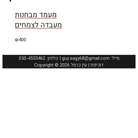
מעמד מבחנות
מעבדה לצמחים
₪
400
050-4555462 :טלפון | guy.sagy68@gmail.com :מייל
Copyright © 2026 דוכיפת | עין כרמל