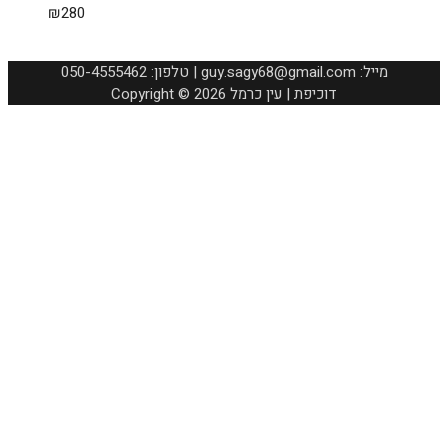
₪
280
050-4555462 :טלפון | guy.sagy68@gmail.com :מייל
Copyright © 2026 דוכיפת | עין כרמל