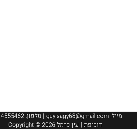
050-4555462 :טלפון | guy.sagy68@gmail.com :מייל
Copyright © 2026 דוכיפת | עין כרמל