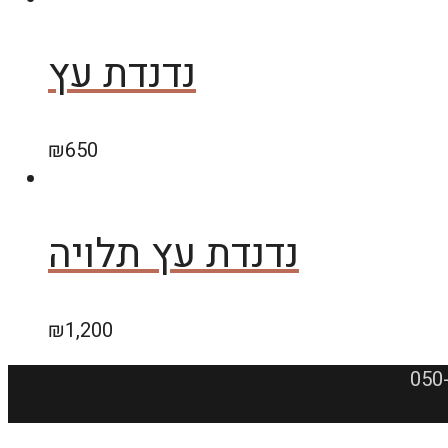
נדנדת עץ
₪
650
נדנדת עץ תלויה
₪
1,200