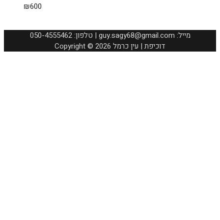
₪
600
050-4555462 :טלפון | guy.sagy68@gmail.com :מייל
Copyright © 2026 דוכיפת | עין כרמל