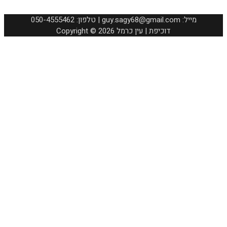
050-4555462 :טלפון | guy.sagy68@gmail.com :מייל
Copyright © 2026 דוכיפת | עין כרמל