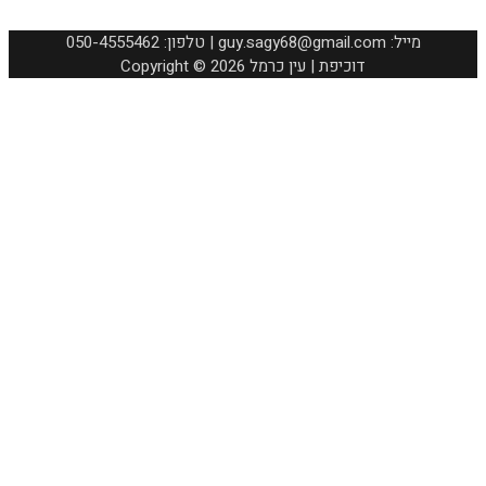
050-4555462 :טלפון | guy.sagy68@gmail.com :מייל
Copyright © 2026 דוכיפת | עין כרמל