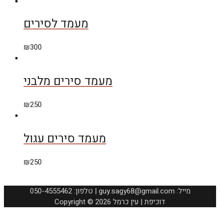
מעמד לסירים
₪
300
מעמד סירים מלבני
₪
250
מעמד סירים עגול
₪
250
050-4555462 :טלפון | guy.sagy68@gmail.com :מייל
Copyright © 2026 דוכיפת | עין כרמל