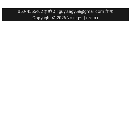
050-4555462 :טלפון | guy.sagy68@gmail.com :מייל
Copyright © 2026 דוכיפת | עין כרמל