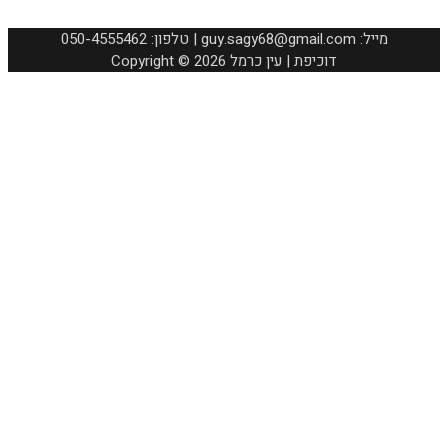
050-4555462 :טלפון | guy.sagy68@gmail.com :מייל
Copyright © 2026 דוכיפת | עין כרמל