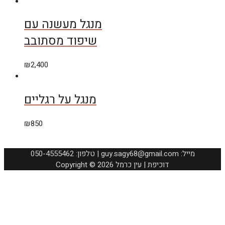
מנגל מעשנה עם
שיפוד מסתובב
₪
2,400
מנגל על רגליים
₪
850
050-4555462 :טלפון | guy.sagy68@gmail.com :מייל
Copyright © 2026 דוכיפת | עין כרמל