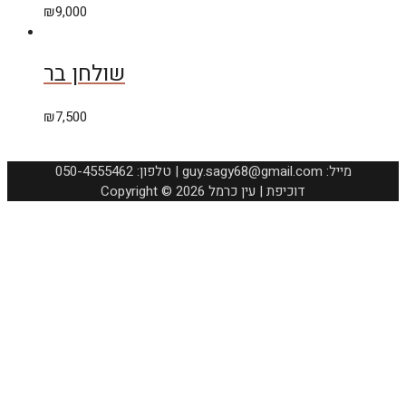
₪
9,000
שולחן בר
₪
7,500
050-4555462 :טלפון | guy.sagy68@gmail.com :מייל
Copyright © 2026 דוכיפת | עין כרמל