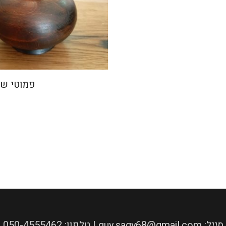
פמוטי שמ
050-4555462 :טלפון | guy.sagy68@gmail.com :מייל