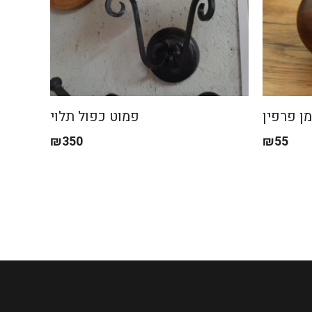
ן פרפין
פמוט כפול תלוי
₪
350
₪
55