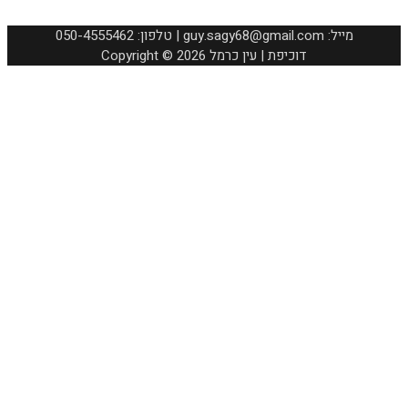
050-4555462 :טלפון | guy.sagy68@gmail.com :מייל
Copyright © 2026 דוכיפת | עין כרמל