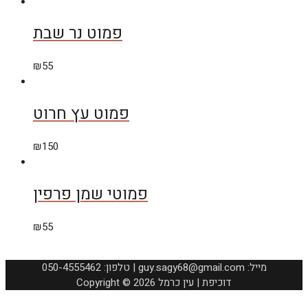
פמוט נר שבת
₪
55
פמוט עץ חרוט
₪
150
פמוטי שמן פרפין
₪
55
050-4555462 :טלפון | guy.sagy68@gmail.com :מייל
Copyright © 2026 דוכיפת | עין כרמל