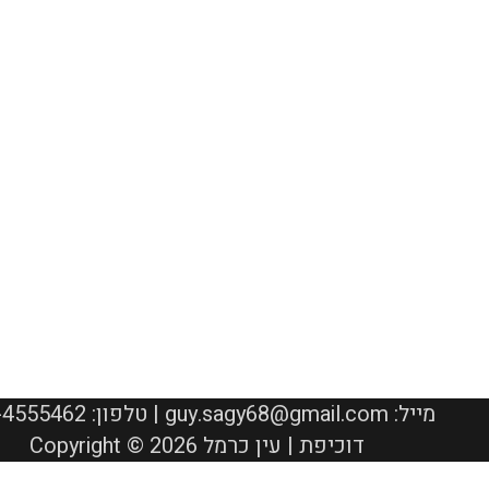
050-4555462 :טלפון | guy.sagy68@gmail.com :מייל
Copyright © 2026 דוכיפת | עין כרמל