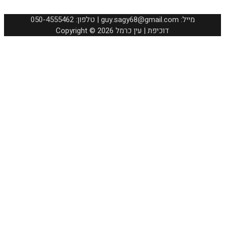
050-4555462 :טלפון | guy.sagy68@gmail.com :מייל
Copyright © 2026 דוכיפת | עין כרמל