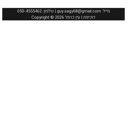
050-4555462 :טלפון | guy.sagy68@gmail.com :מייל
Copyright © 2026 דוכיפת | עין כרמל