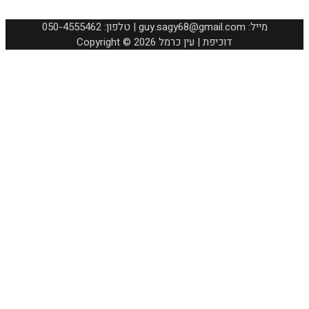
050-4555462 :טלפון | guy.sagy68@gmail.com :מייל
Copyright © 2026 דוכיפת | עין כרמל