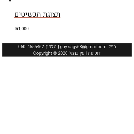
תצוגת תכשיטים
₪
1,000
050-4555462 :טלפון | guy.sagy68@gmail.com :מייל
Copyright © 2026 דוכיפת | עין כרמל