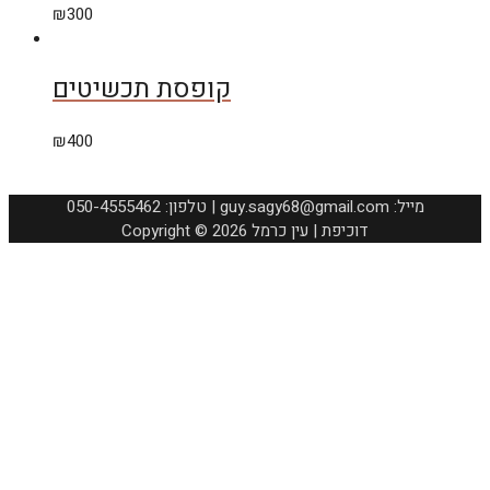
₪
300
קופסת תכשיטים
₪
400
050-4555462 :טלפון | guy.sagy68@gmail.com :מייל
Copyright © 2026 דוכיפת | עין כרמל