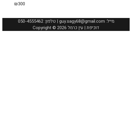
₪
300
050-4555462 :טלפון | guy.sagy68@gmail.com :מייל
Copyright © 2026 דוכיפת | עין כרמל