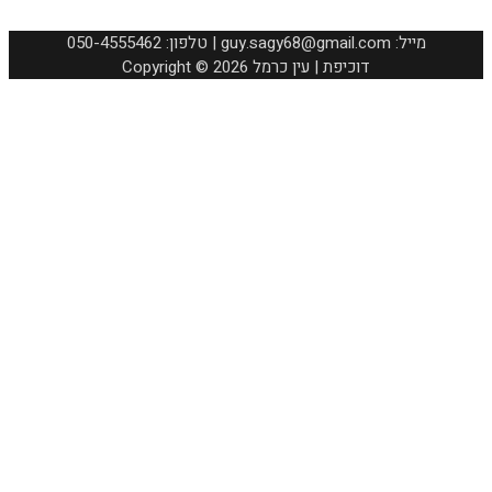
050-4555462 :טלפון | guy.sagy68@gmail.com :מייל
Copyright © 2026 דוכיפת | עין כרמל