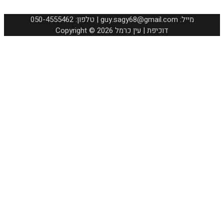
050-4555462 :טלפון | guy.sagy68@gmail.com :מייל
Copyright © 2026 דוכיפת | עין כרמל